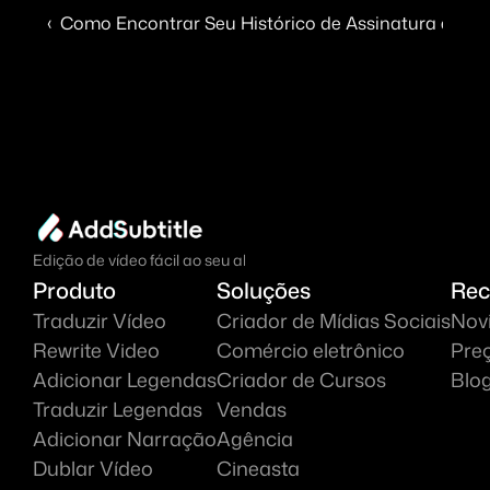
‹  Como Encontrar Seu Histórico de Assinatura e Bai
Edição de vídeo fácil ao seu alcance.
Produto
Soluções
Rec
Traduzir Vídeo
Criador de Mídias Sociais
Nov
Rewrite Video
Comércio eletrônico
Pre
Adicionar Legendas
Criador de Cursos
Blo
Traduzir Legendas
Vendas
Adicionar Narração
Agência
Dublar Vídeo
Cineasta