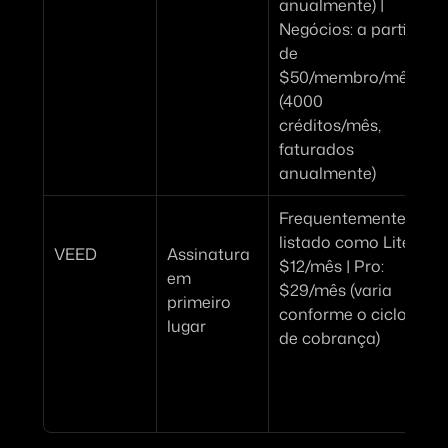
anualmente) | 
l
Negócios:
 a partir 
i
de 
$50/membro/mês 
(4000 
créditos/mês, 
faturados 
anualmente)
Frequentemente 
E
listado como 
Lite: 
VEED
Assinatura 
$12/mês
 | 
Pro: 
em 
$29/mês
 (varia 
primeiro 
conforme o ciclo 
lugar
de cobrança)