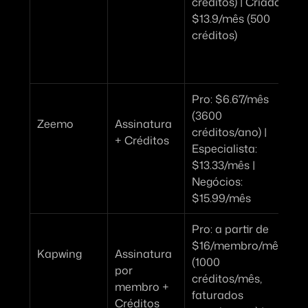
créditos) | 
Criador:
p
$13.9/mês (500 
créditos)
l
Pro:
 $6.67/mês 
(3600 
Zeemo
Assinatura 
créditos/ano) | 
+ Créditos
Especialista:
$13.33/mês | 
Negócios:
$15.99/mês
Pro:
 a partir de 
$16/membro/mês 
Kapwing
Assinatura 
(1000 
por 
créditos/mês, 
e
membro + 
faturados 
Créditos