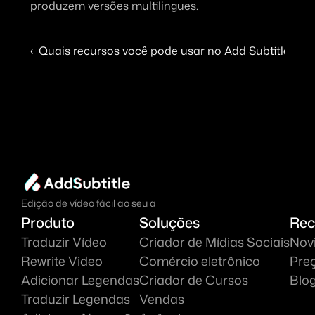
produzem versões multilingues.
‹  Quais recursos você pode usar no Add Subtitle?
Com
Edição de vídeo fácil ao seu alcance.
Produto
Soluções
Rec
Traduzir Vídeo
Criador de Mídias Sociais
Nov
Rewrite Video
Comércio eletrônico
Pre
Adicionar Legendas
Criador de Cursos
Blo
Traduzir Legendas
Vendas