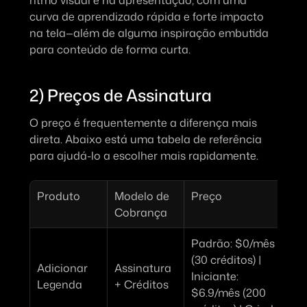
ritmo visual e na apresentação, com uma 
curva de aprendizado rápida e forte impacto 
na tela—além de alguma inspiração embutida 
para conteúdo de forma curta.
2) Preços de Assinatura
O preço é frequentemente a diferença mais 
direta. Abaixo está uma tabela de referência 
para ajudá-lo a escolher mais rapidamente.
Produto
Modelo de 
Preço
Cobrança
Padrão:
 $0/mês 
F
(30 créditos) | 
t
Adicionar 
Assinatura 
Iniciante:
m
Legenda
+ Créditos
$6.9/mês (200 