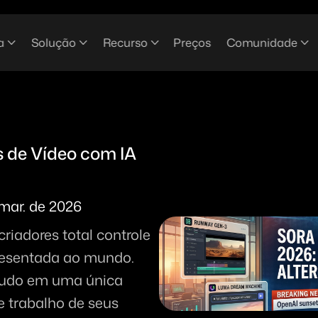
a
Solução
Recurso
Preços
Comunidade
 de Vídeo com IA 
mar. de 2026
riadores total controle 
esentada ao mundo. 
tudo em uma única 
e trabalho de seus 