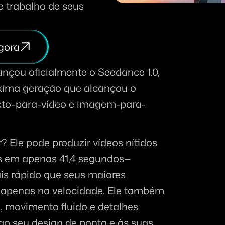
e trabalho de seus 
gora
nçou oficialmente o Seedance 1.0, 
xima geração que alcançou o 
exto-para-vídeo e imagem-para-
 Ele pode produzir vídeos nítidos 
s em apenas 41,4 segundos—
s rápido que seus maiores 
 apenas na velocidade. Ele também 
 movimento fluido e detalhes 
ao seu design de ponta e às suas 