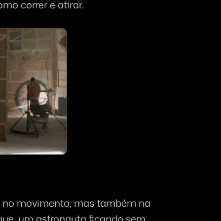
o correr e atirar.
s no movimento, mas também na 
ue, um astronauta ficando sem 