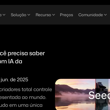
a
Solução
Recurso
Preços
Comunidade
cê precisa saber 
om IA da 
 jun. de 2025
riadores total controle 
esentada ao mundo. 
tudo em uma única 