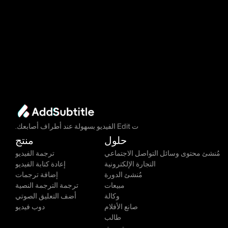
دع الترجمة
تروي قصتك العالمية
توقف عن الصراع مع محررات الترجمة المعقدة. دع Add 
Subtitle يضيف التعليقات التوضيحية لصوتك العالمي.
أضف الترجمة الآن
إنه مجاني
ت Edit الفيديو بسهولة عند أطراف أصابعك.
حلول
منتج
مُنشئ محتوى وسائل التواصل الاجتماعي
ترجمة الفيديو
التجارة الإلكترونية
إعادة كتابة الفيديو
مُنشئ الدورة
إضافة ترجمات
مبيعات
ترجمة الترجمة النصية
وكالة
أضف التعليق الصوتي
صانع الأفلام
دوب فيديو
طالب
تسويق