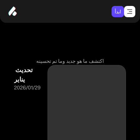
ابدأ
م
ا
ه
و
ا
ل
ج
د
ي
د
اكتشف ما هو جديد وما تم تحسينه
تحديث 
يناير
29‏/01‏/2026