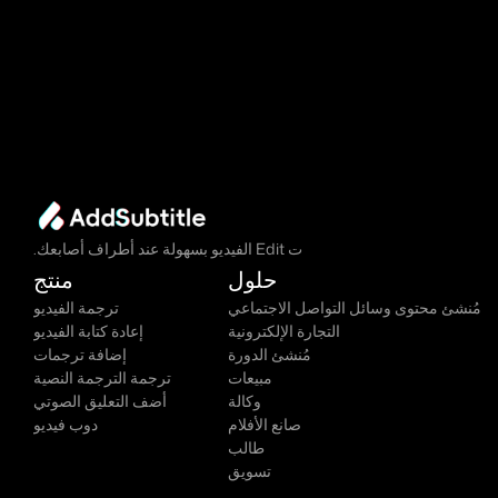
دع الترجمة
تروي قصتك العالمية
توقف عن الصراع مع محررات الفيديو المعقدة.
دع Add Subtitle AI يعزز من إنشاء فيديوهاتك.
جرب الآن مجانًا
إنه مجاني
ت Edit الفيديو بسهولة عند أطراف أصابعك.
حلول
منتج
مُنشئ محتوى وسائل التواصل الاجتماعي
ترجمة الفيديو
التجارة الإلكترونية
إعادة كتابة الفيديو
مُنشئ الدورة
إضافة ترجمات
مبيعات
ترجمة الترجمة النصية
وكالة
أضف التعليق الصوتي
صانع الأفلام
دوب فيديو
طالب
تسويق