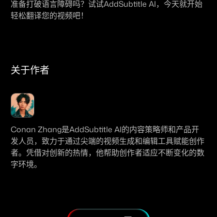
准备打破语言障碍吗？试试AddSubtitle AI，今天就开始
轻松翻译您的视频吧！
关于作者
Conan Zhang是AddSubtitle AI的内容策略师和产品开
发人员，致力于通过尖端的视频生成和编辑工具赋能创作
者。凭借对创新的热情，他帮助创作者适应不断变化的数
字环境。