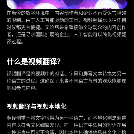
在当今的数字环境中，内容创作者和企业不再受语言障碍
的限制。由于人工智能驱动的工具，视频翻译比以往任何
时候都更为便捷。无论您是希望接触全球观众的内容创作
者，还是寻求国际扩展的企业，人工智能可以简化视频翻
译过程。
什么是视频翻译？
视频翻译是将视频中的对话、字幕和屏幕文本转换为另一
种语言的过程。这确保了来自不同语言背景的观众能够理
解和参与内容。
视频翻译与视频本地化
翻译侧重于将文字转换为另一种语言，而本地化则是调整
内容以符合文化细微差异。在一种语言中适用的短语在另
一种语言中可能不合适，因此本地化确保信息在文化上恰