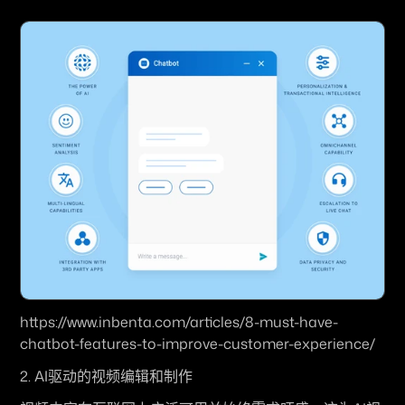
https://www.inbenta.com/articles/8-must-have-
chatbot-features-to-improve-customer-experience/
2. AI驱动的视频编辑和制作