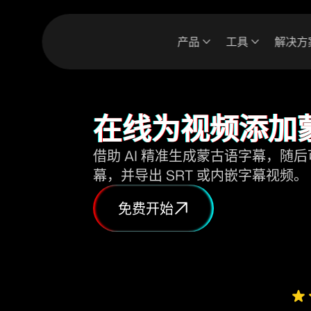
产品
工具
解决方
在线为视频添加
借助 AI 精准生成蒙古语字幕，随
幕，并导出 SRT 或内嵌字幕视频。
免费开始