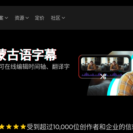
案
资源
定价
社区
蒙古语字幕
后可在线编辑时间轴、翻译字
受到超过10,000位创作者和企业的