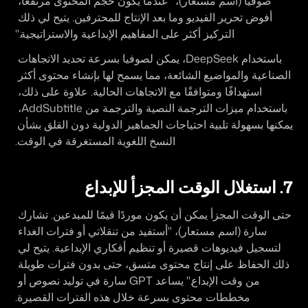
صوفيا (اسم مستعار)، "عندما يكون حجم المحتوى مرتفعًا، 
أفوض تحرير الفيديو وما بعد الإنتاج للمحترفين. يتيح لي ذلك 
التركيز أكثر على المفاهيم الإبداعية والاستراتيجية."
باستخدام DeepSeek، يمكن لصوفيا بسرعة تحديد الاتجاهات 
الصناعية والمواضيع الشائعة، مما يسمح لها بإنشاء محتوى أكثر 
استهدافًا ومتوافقًا مع الاتجاهات الحالية. علاوة على ذلك، 
باستخدام ميزات الترجمة النصية والترجمة من AddSubtitle، 
يمكنها بسهولة تلبية احتياجات الجماهير الدولية دون القلق بشأن 
النسخ اللغوية المستغرقة في الوقت.
7. استغلال الوقت المجزأ للإبداع
حتى الوقت المجزأ يمكن أن يكون موردًا قيمًا للمبدعين. تشارك 
سارة (اسم مستعار)، "أستفيد من تنقلاتي أو فترات الغداء 
لتسجيل فيديوهات قصيرة أو تنظيم أفكاري الإبداعية. يتيح لي 
ذلك الحفاظ على إنتاج محتوى متسق، حتى بدون فترات طويلة 
من وقت الإبداع." يساعد GPT سارة في توليد نصوص أو 
مخططات محتوى بسرعة خلال هذه الفترات القصيرة.