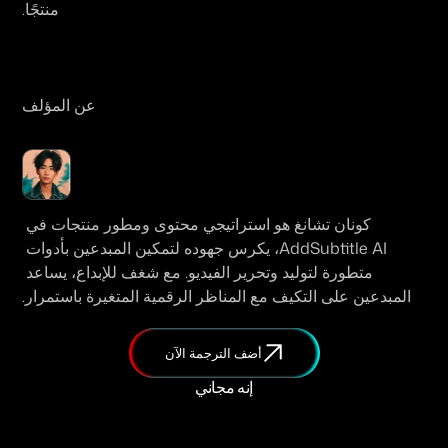
منتجًا.
عن المؤلف
كونان تشانغ هو استراتيجي محتوى ومطور منتجات في 
AddSubtitle AI، يكرس جهوده لتمكين المبدعين بأدوات 
متطورة لتوليد وتحرير الفيديو. مع شغف للإبداع، يساعد 
المبدعين على التكيف مع المناظر الرقمية المتغيرة باستمرار.
أضف الترجمة الآن
إنه مجاني