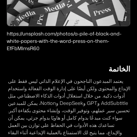
https://unsplash.com/photos/a-pile-of-black-and-
white-papers-with-the-word-press-on-them-
EfFbMImsR60
الخاتمة
يعتمد المبدعون الناجحون في الإعلام الذاتي ليس فقط على 
الإبداع والمحتوى ولكن أيضًا على إدارة الوقت الفعالة واستخدام 
أدوات ذكية. من خلال استغلال أدوات الذكاء الاصطناعي مثل 
AddSubtitle وGPT وDeepSeek وNotion، يمكن للمبدعين 
تحسين سير عملهم، وتوفير الوقت، وإنشاء محتوى بكفاءة أكبر. 
سواء كنت مبدعًا بدوام كامل أو هاويًا بدوام جزئي، يمكن أن 
تساعدك هذه الأدوات في الحفاظ على توازن بين العمل 
والإبداع، مما يتيح لك الاستمتاع بالعملية الإبداعية أثناء البقاء 