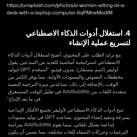
https://unsplash.com/photos/a-woman-sitting-at-a-
desk-with-a-laptop-computer-6qPMneModlM
4. استغلال أدوات الذكاء الاصطناعي 
لتسريع عملية الإنشاء
مع تزايد الطلب على المحتوى، أصبح استغلال أدوات الذكاء 
الاصطناعي استراتيجية أساسية للعديد من المبدعين. يقول 
أوليفر (اسم مستعار)، مدون فيديو، "أستخدم GPT لتوليد 
مخططات النصوص والمسودات الأولية، مما يوفر الكثير من 
الوقت. بالإضافة إلى ذلك، تساعدني ميزة الترجمة النصية 
متعددة اللغات من AddSubtitle في تقليل الوقت المستغرق 
في ما بعد الإنتاج."
تتيح أدوات الذكاء الاصطناعي لأوليفر تجميع الأفكار الإبداعية 
بسرعة وتنفيذ إنشاء المحتوى. يساعده GPT في توليد مسودات 
إبداعية بشكل تلقائي، بينما تقوم AddSubtitle بمزامنة 
الترجمات وحركات الشفاه للغات مختلفة، مما يضمن أن يكون 