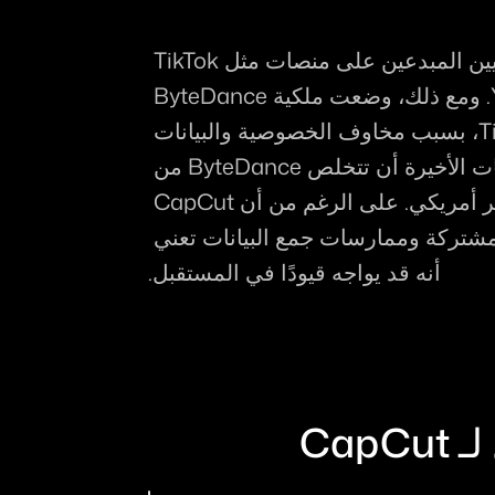
أصبح CapCut أداة تحرير متاحة لملايين المبدعين على منصات مثل TikTok 
وInstagram Reels وYouTube Shorts. ومع ذلك، وضعت ملكية ByteDance 
التطبيق تحت المراقبة، مشابهة لـ TikTok، بسبب مخاوف الخصوصية والبيانات 
والروابط مع الصين. تتطلب التشريعات الأخيرة أن تتخلص ByteDance من 
TikTok بحلول 19 يناير أو مواجهة حظر أمريكي. على الرغم من أن CapCut 
ليس مذكورًا بشكل محدد، فإن ملكيته المشتركة وممارسات جمع البيانات تعني 
أنه قد يواجه قيودًا في المستقبل.
Cap