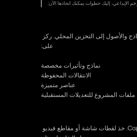
 الإبداعي، إليك خطوات يمكنك اتخاذها الآن:
قم بتنزيل جميع مشاريع CapCut والنماذج والأصول إلى التخزين المحلي. ركز 
على:
نماذج وتأثيرات مخصصة
الانتقالات المحفوظة
عناصر متميزة
ملفات المشروع للتعديلات المستقبلية
سجل إعداداتك المفضلة وتقنيات CapCut. خذ لقطات شاشة أو مقاطع فيديو 