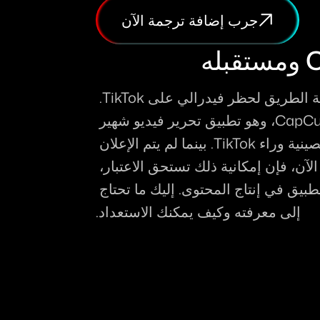
جرب إضافة ترجمة الآن
في 17 يناير، أتاح المحكمة العليا الأمريكية الطريق لحظر فيدرالي على TikTok. 
تثير هذه القرار تساؤلات حول مستقبل CapCut، وهو تطبيق تحرير فيديو شهير 
مملوك لـ ByteDance، نفس الشركة الصينية وراء TikTok. بينما لم يتم الإعلان 
عن أي إجراء رسمي ضد CapCut حتى الآن، فإن إمكانية ذلك تستحق الاعتبار، 
خصوصاً للمبدعين الذين يعتمدون على التطبيق في إنتاج المحتوى. إليك ما تحتاج 
إلى معرفته وكيف يمكنك الاستعداد.