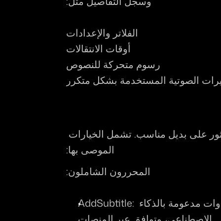
وسجل التفاصيل مثل:
الفلاتر والإعدادات
أوقات الانتقالات
رسوم متحركة للنصوص
يرات الصوتية المستخدمة بشكل متكرر
ابدأ في تجربة تطبيقات تحرير أخرى للعثور على بديل مناسب. تشمل الخيارات 
الموصى بها:
المحررون الشاملون:
: يوفر تحريرًا قائمًا على النص، أدوات مدعومة بالذكاء 
AddSubtitle
الاصطناعي، وتوافق عبر المنصات.