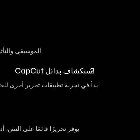
الموسيقى والتأث
استكشاف بدائل CapCut