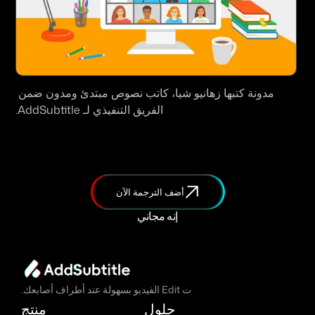
مدونة كتبها زهانيو شيا، كاتب نصوص مبتدئ ومدون ضمن 
الفريق التنفيذي لـ AddSubtitle.
أضف الترجمة الآن
إنه مجاني
ت Edit الفيديو بسهولة عند أطراف أصابعك.
حلول
منتج