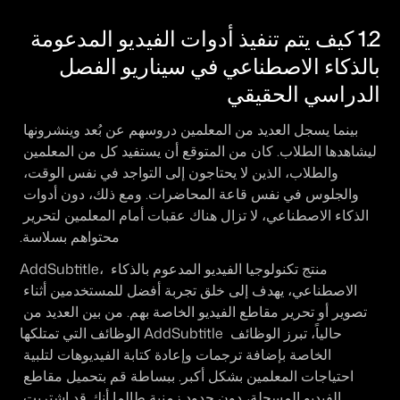
1.2 كيف يتم تنفيذ أدوات الفيديو المدعومة 
بالذكاء الاصطناعي في سيناريو الفصل 
الدراسي الحقيقي
بينما يسجل العديد من المعلمين دروسهم عن بُعد وينشرونها 
ليشاهدها الطلاب. كان من المتوقع أن يستفيد كل من المعلمين 
والطلاب، الذين لا يحتاجون إلى التواجد في نفس الوقت، 
والجلوس في نفس قاعة المحاضرات. ومع ذلك، دون أدوات 
الذكاء الاصطناعي، لا تزال هناك عقبات أمام المعلمين لتحرير 
محتواهم بسلاسة.
AddSubtitle، منتج تكنولوجيا الفيديو المدعوم بالذكاء 
الاصطناعي، يهدف إلى خلق تجربة أفضل للمستخدمين أثناء 
تصوير أو تحرير مقاطع الفيديو الخاصة بهم. من بين العديد من 
الوظائف التي تمتلكها AddSubtitle حالياً، تبرز الوظائف 
الخاصة بإضافة ترجمات وإعادة كتابة الفيديوهات لتلبية 
احتياجات المعلمين بشكل أكبر. ببساطة قم بتحميل مقاطع 
الفيديو المسجلة، دون حدود زمنية طالما أنك قد اشتريت 