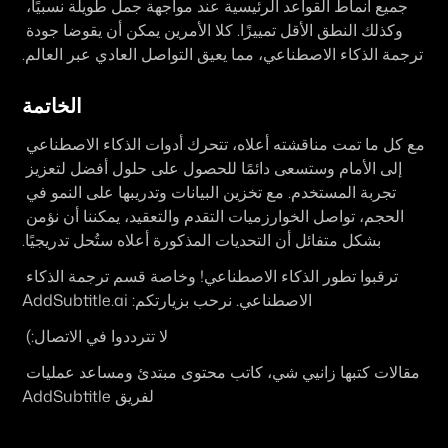
جميع أنماط القواعد الرئيسية عند مواجهة جمل طويلة نسبيًا، 
وكذلك النطق الأقل تمييزًا. كلا الأمرين يمكن أن يقوضا جودة 
ترجمة الذكاء الاصطناعي، مما يعيق التواصل العادي عبر العالم.
الخاتمة
مع كل ما تمت مناقشته أعلاه، تتحرك أدوات الذكاء الاصطناعي 
إلى الأمام وستسعى دائمًا للحصول على حلول أفضل لتعزيز 
تجربة المستخدم. مع تخزين البيانات وتدريبها على النمو في 
الحجم، تواصل الخوارزميات التقدم والتعقيد، يمكننا أن نؤمن 
بشكل متفائل أن التحديات المذكورة أعلاه ستُحل تدريجيًا.
ترقبوا تطور الذكاء الاصطناعي! وخاصة قسم ترجمة الذكاء 
الاصطناعي. نرحب بزيارتكم: AddSubtitle.ai
لا تترددوا في الاتصال:) 
مقالات كتبها زانيي شي، كاتب محتوى مبتدئ ومساعد عمليات 
لفريق AddSubtitle