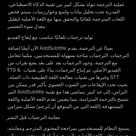
عملية الترجمة تتولد بشكل كبير من تقنية الذكاء الاصطناعي، 
المدربة تحت تحليل بيانات واسع وخوارزميات. سيتم فحص 
اللغات المترجمة تلقائيًا والتحقق منها مع اللغة الأصلية لتقليل 
معدل سوء التفسير.
توليد ترجمات تلقائيًا تتناسب مع إيقاع الفيديو
.
بعيدًا عن الترجمة، يقدم AddSubtitle الآن أيضًا إضافة 
الترجمات. الترجمات متاحة بسهولة للمستخدمين، مثلما تتعامل 
مع الترجمة، وجود الترجمات يعد على بعد بضع نقرات من 
الفيديو الأصلي. تم إنتاج الترجمات، بناءً على تقنيات TTS & 
STT وغيرها من تقنيات معالجة اللغة الطبيعية ذات الصلة، 
بحيث تحدد الإيقاعات من الصوت العضوي بأكبر قدر ممكن من 
التزامن، إلى حد كبير. يتماشى هذا مع تقنية AddSubtitle التي 
تسمح بالترجمة المتزامنة، مما يضمن تقدم اللغة الأصلية واللغة 
المستهدفة (اللغة التي من المتوقع أن تُترجم) بشكل متزامن.
معاينة الترجمات قبل النشر
يسمح النظام للمستخدمين بمراجعة المحتوى المترجم ومعاينته، 
حيث ستظهر اللغة الأصلية والمترجمة أمام المستخدمين. يمكن 