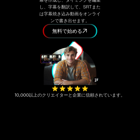
し、字幕を翻訳して、SRTまた
は字幕焼き込み動画をオンライ
ンで書き出せます。
無料で始める
10,000以上のクリエイターと企業に信頼されています。
高速かつ高精度なキャプシ
ョンを実現する、AI搭載キ
ニヤルワンダ語字幕ジェネ
レーター