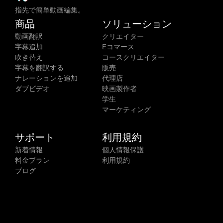
指先で簡単動画編集。
商品
ソリューション
動画翻訳
クリエイター
字幕追加
Eコマース
吹き替え
コースクリエイター
字幕を翻訳する
販売
ナレーションを追加
代理店
ダブビデオ
映画製作者
学生
マーケティング
サポート
利用規約
新着情報
個人情報保護
料金プラン
利用規約
ブログ