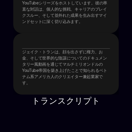
YouTubeシリーズをホストしています。彼の率
直な対話は、個人的な挑戦、キャリアのブレイ
クスルー、そして並外れた成果を生み出すマイ
ンドセットに深く切り込みます。
ジェイク・トランは、顔を出さずに権力、お
ゲスト: Jake Tran
金、そして世界的な陰謀についてのドキュメン
タリー風動画を通じてマルチミリオンドルの
YouTube帝国を築き上げたことで知られるベト
ナム系アメリカ人のクリエイター兼起業家で
す。
トランスクリプト
イントロダクション
こんにちは、私の名前はジェイク・トランです。
私は2歳の時にベトナムのサイゴンから移民とし