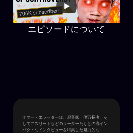
エピソードについて
ジェイク・トランは、ダークで力強い物語を生か
し、顔の見えないYouTube帝国を築く方法につい
て語ります。大学を中退し、汚職や影響力につい
ての映画のような動画エッセイを制作するまで、
ジェイクは論争がなぜ好奇心を駆り立てるのかを
語り、どのように収益を得ながら創造的な自由を
維持しているかを説明します。このインタビュー
では、彼の急速な成功の背後にある考え方と方法
に迫ります。
オマー・エラッターは、起業家、億万長者、そ
ホスト: オマール・エラター
してアスリートなどのリーダーたちとの高イン
パクトなインタビューを特集した魅力的な