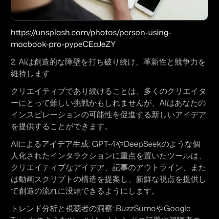
https://unsplash.com/photos/person-using-
macbook-pro-pypeCEaJeZY
2. 
AIは創造的な障壁を打ち破り続け、革新性と競争力を
維持します
クリエイティブであり続けることは、多くのクリエイタ
ーにとって難しい挑戦かもしれませんが、AIはあなたの
インスピレーションの可能性を促進する新しいアイデア
を提供することができます。 
AIによるアイデア生成:
GPT-4
や
DeepSeek
のような個
人化されたインタラクションに重点を置いたツールは、
クリエイティブなアイデア、記事のアウトライン、また
は動画スクリプトの構造を提案し、新鮮な視点を提供し
て創造の流れに没頭できるようにします。
トレンド分析と視聴者の洞察:
BuzzSumo
や
Google 