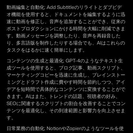
動画編集と自動化:
Add Subtitleのリライトとダブビデ
オ
機能を使用すると、ドキュメントを編集するように迅
速に動画を修正し、音声を追加することができ、従来の
ポストプロダクションにかける時間を大幅に削減できま
す。動画メッセージを調整したり、音声を再録音した
り、多言語版を制作したりする場合でも、AIはこれらの
タスクをはるかに速く簡単にします。
コンテンツの生成と最適化:
GPT-4
のようなテキスト生
成ツールを使用すると、ブログ記事、動画スクリプト、
マーケティングコピーを迅速に生成し、ブレインストー
ミングとドラフト作成に費やす時間を節約しつつ、アイ
デアを短時間で具体的なコンテンツに変換することがで
きます。AIはまた、トレンドの話題、視聴者の好み、
SEOに関連するスクリプトの割合を改善することでコン
テンツを最適化し、その到達範囲と影響力を向上させま
す。
日常業務の自動化:
Notion
や
Zapier
のようなツールを使