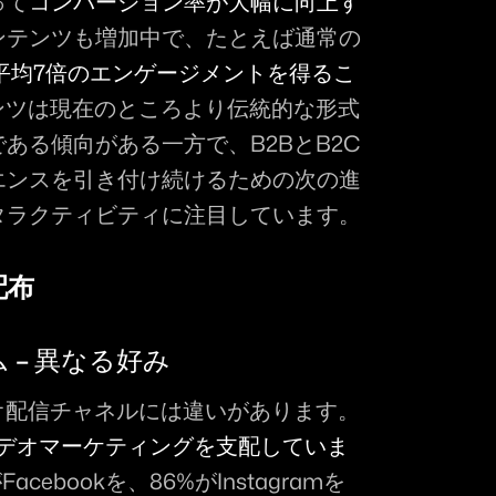
って
コンバージョン率が大幅に向上す
ンテンツも増加中で、たとえば通常の
は平均7倍のエンゲージメントを得るこ
ンツは現在のところより伝統的な形式
ある傾向がある一方で、B2BとB2C
エンスを引き付け続けるための次の進
タラクティビティに注目しています。
配布
– 異なる好み
デオ配信チャネルには違いがあります。
、B2Cビデオマーケティングを支配していま
cebookを、86%がInstagramを