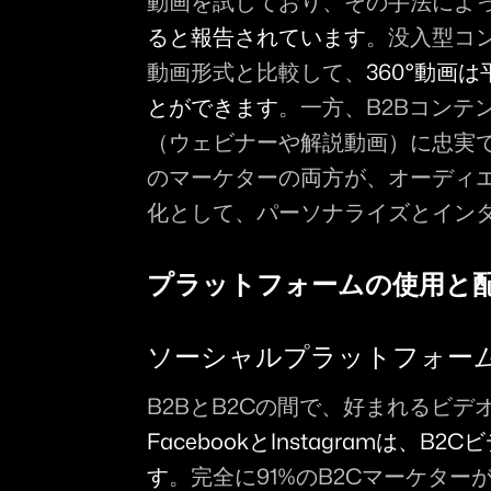
動画を試しており、その手法によ
ると報告されています
。没入型コ
動画形式と比較して、
360°動画
とができます
。一方、B2Bコンテ
（ウェビナーや解説動画）に忠実で
のマーケターの両方が、オーディ
化として、パーソナライズとイン
プラットフォームの使用と
ソーシャルプラットフォーム 
B2BとB2Cの間で、好まれるビ
FacebookとInstagramは
す
。完全に91%のB2CマーケターがFa