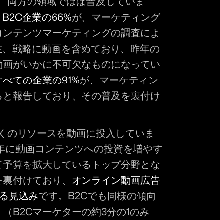
は、両方の領域でほぼ普及していま
とB2C企業の66%
が、マーケティング
コンテンツマーケティングの調査によ
在、戦略に動画を含めており、昨年の
動画がいかに不可欠なものになってい
すべての企業の91%
が、マーケティン
ると報告しており、その普及を裏付け
多くのリソースを動画に投入していま
24年に動画コンテンツへの投資を増やす
て予算を拡大しているトップ分野とな
を裏付けており、
オンライン動画広告
する見込み
です。B2Cでも同様の傾向
（B2Cマーケターの約3分の1のみ