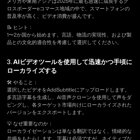
メリカや東南アジアは2025年に最も急速に成長するク
ロスボーダーeコマース地域の中で、スマートフォンの
普及率が高く、ビデオ消費が盛んです。
📝 
ヒント：
1〜2か国から始めます。言語、物流の実現性、および製
品との文化的適合性を考慮して選択してください。
3. 
AIビデオツールを使用して迅速かつ手頃に
ローカライズする
🛠 
やること：
選択したビデオをAddSubtitleにアップロードします。
多言語字幕を生成し、AI音声クローンを使用して声をダ
ビングし、各ターゲット市場向けにローカライズされた
バージョンをエクスポートします。
💡 
なぜ重要なのか：
ローカライゼーションは単なる翻訳ではなく、情緒的な
共鳴をもたらします。字幕は必須ですが、ネイティブな