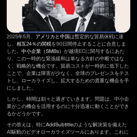
2025年5月
、
アメリカと中国
は暫定的な貿易休戦に達
し、
相互24％の関税
を90日間停止することに合意しま
した。
中小企業（SMBs）
が越境ECに関与するにあた
り、この一時的な緊張緩和は単なる方針の中断ではな
く、戦略的な機会です。貿易コストが一時的に低下した
ことで、企業は障害が少なく、全球のプレゼンスを
テス
トし、ローカライズし、拡大する
ための貴重な機会を手
にしました。
しかし、時間は刻々と過ぎていきます。問題は、中小企
業がこの機会を活用するのに十分迅速に動くことができ
るかどうかです。
その答えは、特に
AddSubtitle
のような解決策を備えた
AI駆動のビデオローカライズツール
にあります。これに