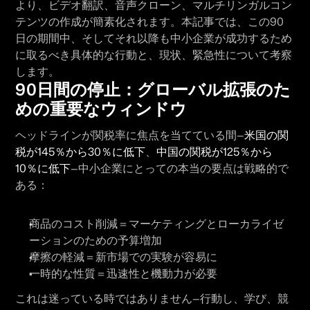
より、ビデオ翻訳、音声クローン、マルチリンガルコン
テンツの作成が簡素化されます。本記事では、この90
日の期間中、そしてそれ以降も中小企業が成功するため
に取るべき具体的な行動と、現状、緊急性について考察
します。
90日間の停止：グローバル拡張のた
めの重要なウィンドウ
ヘッドラインが関税率に焦点を当てている間—
米国の関
税が145％から30％に低下
、
中国の関税が125％から
10％に低下
—中小企業にとっての本当の要点は戦略的で
ある：
商品のコスト削減＝マーケティングとローカライゼ
ーションのための予算増加
摩擦の軽減＝新市場での実験が容易に
一時的な性質＝迅速性と機動力が必要
これは迷っている時ではありません—行動し、学び、競