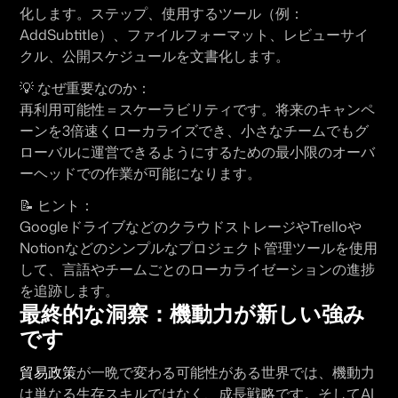
化します。ステップ、使用するツール（例：
AddSubtitle）、ファイルフォーマット、レビューサイ
クル、公開スケジュールを文書化します。
💡 
なぜ重要なのか：
再利用可能性＝スケーラビリティです。将来のキャンペ
ーンを3倍速くローカライズでき、小さなチームでもグ
ローバルに運営できるようにするための最小限のオーバ
ーヘッドでの作業が可能になります。
📝 
ヒント：
GoogleドライブなどのクラウドストレージやTrelloや
Notionなどのシンプルなプロジェクト管理ツールを使用
して、言語やチームごとのローカライゼーションの進捗
を追跡します。
最終的な洞察：機動力が新しい強み
です
貿易政策
が一晩で変わる可能性がある世界では、機動力
は単なる生存スキルではなく、成長戦略です。そしてAI